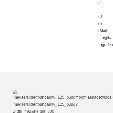
54
-
23
75
eMail:
info@ba
hogrefe.