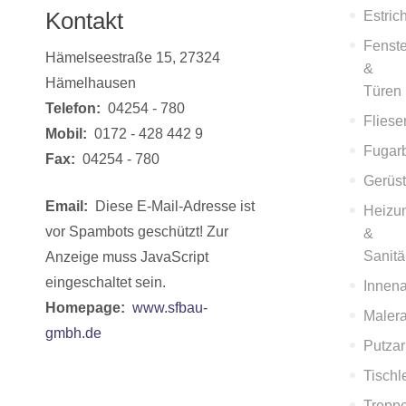
Kontakt
Estric
Fenste
Hämelseestraße 15, 27324
&
Hämelhausen
Türen
Telefon:
04254 - 780
Fliese
Mobil:
0172 - 428 442 9
Fugarb
Fax:
04254 - 780
Gerüst
Email:
Diese E-Mail-Adresse ist
Heizu
vor Spambots geschützt! Zur
&
Sanitä
Anzeige muss JavaScript
eingeschaltet sein.
Innen
Homepage:
www.sfbau-
Malera
gmbh.de
Putzar
Tischl
Trepp