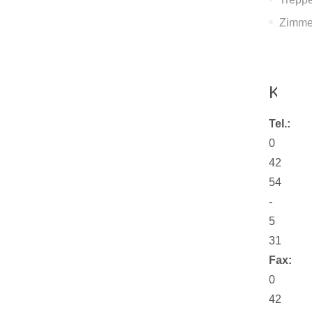
Zimme
Konta
Tel.:
0
42
54
-
5
31
Fax:
0
42