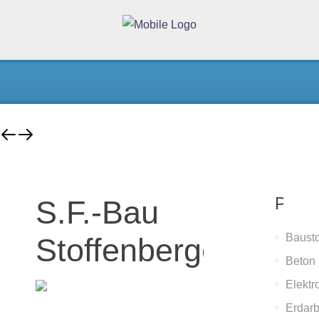
Partn
S.F.-Bau
Bausto
Stoffenberger
Beton
Elektr
Erdarb